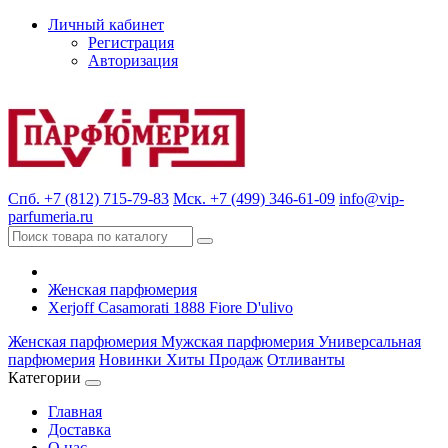
Личный кабинет
Регистрация
Авторизация
Спб. +7 (812) 715-79-83
Мск. +7 (499) 346-61-09
info@vip-
parfumeria.ru
Женская парфюмерия
Xerjoff Casamorati 1888 Fiore D'ulivo
Женская парфюмерия
Мужская парфюмерия
Универсальная
парфюмерия
Новинки
Хиты Продаж
Отливанты
Категории
Главная
Доставка
О нас