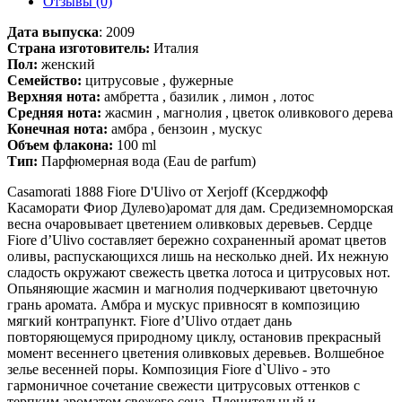
Отзывы (0)
Дата выпуска
:
2009
Страна изготовитель:
Италия
Пол:
женский
Семейство:
цитрусовые , фужерные
Верхняя нота:
амбретта , базилик , лимон , лотос
Средняя нота:
жасмин , магнолия , цветок оливкового дерева
Конечная нота:
амбра , бензоин , мускус
Объем флакона:
100 ml
Тип:
Парфюмерная вода (Eau de parfum)
Casamorati 1888 Fiore D'Ulivo от Xerjoff (Ксерджофф
Касаморати Фиор Дулево)аромат для дам. Средиземноморская
весна очаровывает цветением оливковых деревьев. Сердце
Fiore d’Ulivo составляет бережно сохраненный аромат цветов
оливы, распускающихся лишь на несколько дней. Их нежную
сладость окружают свежесть цветка лотоса и цитрусовых нот.
Опьяняющие жасмин и магнолия подчеркивают цветочную
грань аромата. Амбра и мускус привносят в композицию
мягкий контрапункт. Fiore d’Ulivo отдает дань
повторяющемуся природному циклу, остановив прекрасный
момент весеннего цветения оливковых деревьев. Волшебное
зелье весенней поры. Композиция Fiore d`Ulivo - это
гармоничное сочетание свежести цитрусовых оттенков с
терпким ароматом свежего сена. Пленительный и