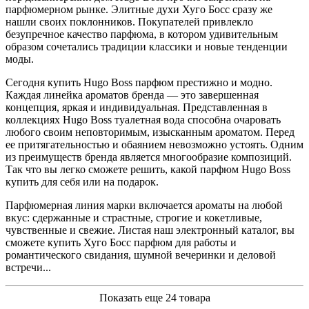
парфюмерном рынке. Элитные духи Хуго Босс сразу же
нашли своих поклонников. Покупателей привлекло
безупречное качество парфюма, в котором удивительным
образом сочетались традиции классики и новые тенденции
моды.
Сегодня купить Hugo Boss парфюм престижно и модно.
Каждая линейка ароматов бренда — это завершенная
концепция, яркая и индивидуальная. Представленная в
коллекциях Hugo Boss туалетная вода способна очаровать
любого своим неповторимым, изысканным ароматом. Перед
ее притягательностью и обаянием невозможно устоять. Одним
из преимуществ бренда является многообразие композиций.
Так что вы легко сможете решить, какой парфюм Hugo Boss
купить для себя или на подарок.
Парфюмерная линия марки включается ароматы на любой
вкус: сдержанные и страстные, строгие и кокетливые,
чувственные и свежие. Листая наш электронный каталог, вы
сможете купить Хуго Босс парфюм для работы и
романтического свидания, шумной вечеринки и деловой
встречи...
Показать еще 24 товара