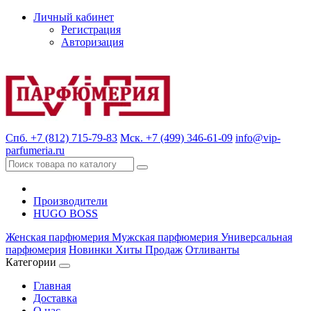
Личный кабинет
Регистрация
Авторизация
Спб. +7 (812) 715-79-83
Мск. +7 (499) 346-61-09
info@vip-
parfumeria.ru
Производители
HUGO BOSS
Женская парфюмерия
Мужская парфюмерия
Универсальная
парфюмерия
Новинки
Хиты Продаж
Отливанты
Категории
Главная
Доставка
О нас